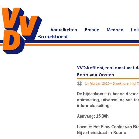
Actualiteiten
Fractie
Mensen
Lok
Bronckhorst
VVD-koffiebijeenkomst met de 
Foort van Oosten
14 februari 2026 - Bronkhorst HighT
De bijeenkomst is bedoeld voor 
ontmoeting, uitwisseling van id
informele setting.
Aanvang: 15:30h
Locatie: Het Flow Center van Br
Nijverheidstraat in Ruurlo