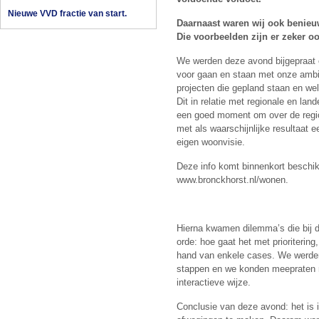
Nieuwe VVD fractie van start.
Daarnaast waren wij ook benieuw
Die voorbeelden zijn er zeker oo
We werden deze avond bijgepraat 
voor gaan en staan met onze amb
projecten die gepland staan en welk
Dit in relatie met regionale en lan
een goed moment om over de regio
met als waarschijnlijke resultaat 
eigen woonvisie.
Deze info komt binnenkort beschi
www.bronckhorst.nl/wonen.
Hierna kwamen dilemma’s die bij d
orde: hoe gaat het met prioriterin
hand van enkele cases. We werd
stappen en we konden meepraten 
interactieve wijze.
Conclusie van deze avond: het is i