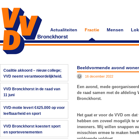
Actualiteiten
Fractie
Mensen
Lok
Bronckhorst
Beeldvormende avond wonen 
Coalitie akkoord – nieuw college;
VVD neemt verantwoordelijkheid.
16 december 2022
Een avond, mede georganiseerd 
VVD Bronckhorst in de raad van
de raad samen met de afdeling
11 juni
Bronckhorst.
VVD-motie levert €425.000 op voor
leefbaarheid en sport
Het gaat er voor de VVD om dat 
hebben om zoveel mogelijk te 
VVD Bronckhorst koestert sport
inwoners. Wij willen snappen wa
en sportevenementen
misschien ermee te maken heeft
voldoende voldoet.