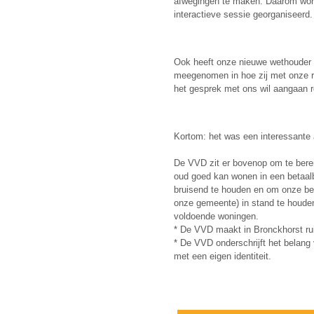
afwegingen te maken. Daarom word
interactieve sessie georganiseerd.
Ook heeft onze nieuwe wethoude
meegenomen in hoe zij met onze 
het gesprek met ons wil aangaan
Kortom: het was een interessante a
De VVD zit er bovenop om te berei
oud goed kan wonen in een betaa
bruisend te houden en om onze bed
onze gemeente) in stand te houden
voldoende woningen.
* De VVD maakt in Bronckhorst r
* De VVD onderschrijft het belang
met een eigen identiteit.