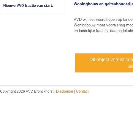
Woningbouw en geitenhouderij
Nieuwe VVD fractie van start.
VVD wil niet vooruitlopen op landel
Woningbouw moet vooralsnog mogeli
en landelijke kaders, daarna lokal
Dit object vereist co
ac
Copyright 2026 VVD Bronckhorst |
Disclaimer
|
Contact