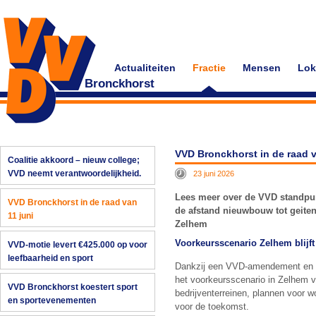
Actualiteiten
Fractie
Mensen
Lok
Bronckhorst
VVD Bronckhorst in de raad v
Coalitie akkoord – nieuw college;
VVD neemt verantwoordelijkheid.
23 juni 2026
Lees meer over de VVD standpun
VVD Bronckhorst in de raad van
de afstand nieuwbouw tot geite
11 juni
Zelhem
Voorkeursscenario Zelhem blijft 
VVD-motie levert €425.000 op voor
leefbaarheid en sport
Dankzij een VVD-amendement en me
het voorkeursscenario in Zelhem 
VVD Bronckhorst koestert sport
bedrijventerreinen, plannen voor w
en sportevenementen
voor de toekomst.