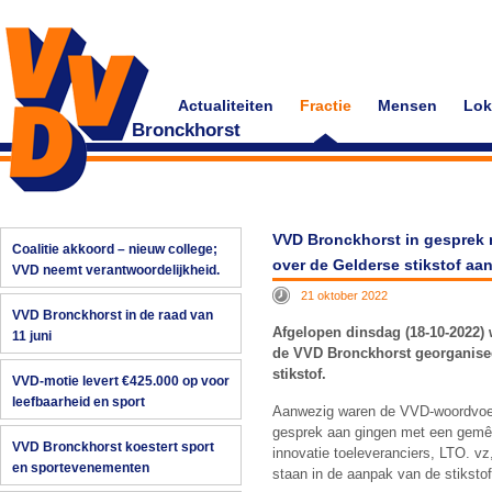
Actualiteiten
Fractie
Mensen
Lok
Bronckhorst
VVD Bronckhorst in gesprek 
Coalitie akkoord – nieuw college;
over de Gelderse stikstof aa
VVD neemt verantwoordelijkheid.
21 oktober 2022
VVD Bronckhorst in de raad van
Afgelopen dinsdag (18-10-2022) 
11 juni
de VVD Bronckhorst georganise
stikstof.
VVD-motie levert €425.000 op voor
leefbaarheid en sport
Aanwezig waren de VVD-woordvoerd
gesprek aan gingen met een gemêl
VVD Bronckhorst koestert sport
innovatie toeleveranciers, LTO. vz
en sportevenementen
staan in de aanpak van de stikstof