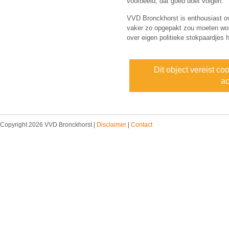
voorbeeld, dat goed doet volgen.
VVD Bronckhorst is enthousiast ov
vaker zo opgepakt zou moeten wor
over eigen politieke stokpaardjes 
Dit object vereist co
ac
Copyright 2026 VVD Bronckhorst |
Disclaimer
|
Contact