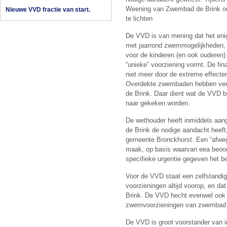
Weening van Zwembad de Brink oo
Nieuwe VVD fractie van start.
te lichten
De VVD is van mening dat het en
met jaarrond zwemmogelijkheden, 
voor de kinderen (en ook ouderen)
“unieke” voorziening vormt. De fin
niet meer door de extreme effecte
Overdekte zwembaden hebben veel
de Brink. Daar dient wat de VVD b
naar gekeken worden.
De wethouder heeft inmiddels aa
de Brink de nodige aandacht heeft
gemeente Bronckhorst. Een “afwegi
maak, op basis waarvan eea beoor
specifieke urgentie gegeven het 
Voor de VVD staat een zelfstandig
voorzieningen altijd voorop, en d
Brink. De VVD hecht evenwel ook g
zwemvoorzieningen van zwembad d
De VVD is groot voorstander van i