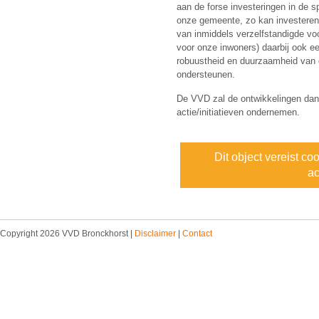
aan de forse investeringen in de s
onze gemeente, zo kan investeren 
van inmiddels verzelfstandigde v
voor onze inwoners) daarbij ook ee
robuustheid en duurzaamheid van d
ondersteunen.
De VVD zal de ontwikkelingen dan 
actie/initiatieven ondernemen.
Dit object vereist co
ac
Copyright 2026 VVD Bronckhorst |
Disclaimer
|
Contact