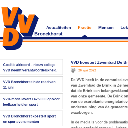
Actualiteiten
Fractie
Mensen
Lok
Bronckhorst
VVD koestert Zwembad De Br
Coalitie akkoord – nieuw college;
VVD neemt verantwoordelijkheid.
26 april 2022
De VVD heeft in de commissiever
VVD Bronckhorst in de raad van
van Zwembad de Brink in Zelhe
11 juni
dat de Brink een belangwekkend
van onze gemeente. De Brink on
VVD-motie levert €425.000 op voor
van de exorbitante energietarie
leefbaarheid en sport
ondersteuning van de gemeente
waarborgen.
VVD Bronckhorst koestert sport
en sportevenementen
In de media is voor de problemati
nodige aandacht geweest. Tijdens