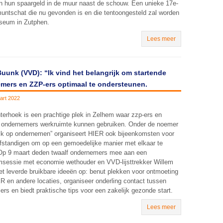
n hun spaargeld in de muur naast de schouw. Een unieke 17e-
ntschat die nu gevonden is en die tentoongesteld zal worden
seum in Zutphen.
Lees meer
uunk (VVD): “Ik vind het belangrijk om startende
mers en ZZP-ers optimaal te ondersteunen.
art 2022
erhoek is een prachtige plek in Zelhem waar zzp-ers en
e ondernemers werkruimte kunnen gebruiken. Onder de noemer
ijk op ondernemen” organiseert HIER ook bijeenkomsten voor
lfstandigen om op een gemoedelijke manier met elkaar te
 Op 9 maart deden twaalf ondernemers mee aan een
msessie met economie wethouder en VVD-lijsttrekker Willem
t leverde bruikbare ideeën op: benut plekken voor ontmoeting
R en andere locaties, organiseer onderling contact tussen
rs en biedt praktische tips voor een zakelijk gezonde start.
Lees meer