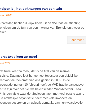
helpen bij het opknappen van een tuin
ruari 2022
 zaterdag hebben 3 vrijwilligers uit de VVD via de stichting
eholpen om de tuin van een inwoner van Bronckhorst weer op
aken.
Lees meer
orst twee keer zo mooi
uari 2022
st twee keer zo mooi, dat is de titel van de nieuwe
visie. Daarmee legt het gemeentebestuur een duidelijke
eer voor de toekomst van ons gebied in 2035. In de
vergadering van 10 februari heeft de VVD-fractie aangegeven
st te zijn over het nieuwe beleidskader. Woordvoerder Thea
Dit is een visie waar de afgelopen jaren met veel passie aan is
De ambtelijke organisatie heeft met vele inwoners en
bbenden gesproken en gebruik gemaakt van hun waardevolle