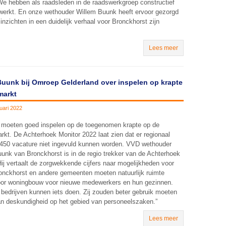
We hebben als raadsleden in de raadswerkgroep constructief
erkt. En onze wethouder Willem Buunk heeft ervoor gezorgd
 inzichten in een duidelijk verhaal voor Bronckhorst zijn
Lees meer
Buunk bij Omroep Gelderland over inspelen op krapte
markt
uari 2022
 moeten goed inspelen op de toegenomen krapte op de
rkt. De Achterhoek Monitor 2022 laat zien dat er regionaal
 1450 vacature niet ingevuld kunnen worden. VVD wethouder
unk van Bronckhorst is in de regio trekker van de Achterhoek
Hij vertaalt de zorgwekkende cijfers naar mogelijkheden voor
ronckhorst en andere gemeenten moeten natuurlijk ruimte
or woningbouw voor nieuwe medewerkers en hun gezinnen.
bedrijven kunnen iets doen. Zij zouden beter gebruik moeten
n deskundigheid op het gebied van personeelszaken.”
Lees meer