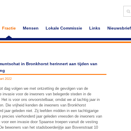
Fractie
Mensen
Lokale Commissie
Links
Nieuwsbrief
muntschat in Bronkhorst herinnert aan tijden van
ing
art 2022
ot dag volgen we met ontzetting de gevolgen van de
 invasie voor de inwoners van belegerde steden in de
 Het is voor ons onvoorstelbaar, omdat we al tachtig jaar in
en. Die vrijheid kenden de inwoners van Bronkhorst
rd jaar geleden niet. Zij leefden midden in een tachtigjarige
n precies vierhonderd jaar geleden vreesden de inwoners van
e voor een invasie door Spaanse troepen vanuit de vesting
De bewoners van het stadsboerderijtje aan Bovenstraat 10