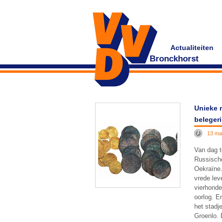
Actualiteiten
Bronckhorst
Unieke 
beleger
13 ma
Van dag t
Russische
Oekraïne.
vrede lev
vierhonde
oorlog. E
het stadj
Groenlo. 