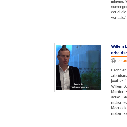
inbreng. 
samengew
dat al die
vertaald.”
Willem 
arbeids
27 jan
Bedrijven
arbeidsma
jaarlijks
Willem Bu
Monitor. 
actie: “B
maken vo
Maar ook 
maken va