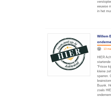
verstopte
eeuwse mu
in het mu
Willem B
onderne
13 ma
HIER Acht
startend
“Frisse k
kleine ze
sparren.
brainstor
Buunk. He
zoals HIE
onderneme