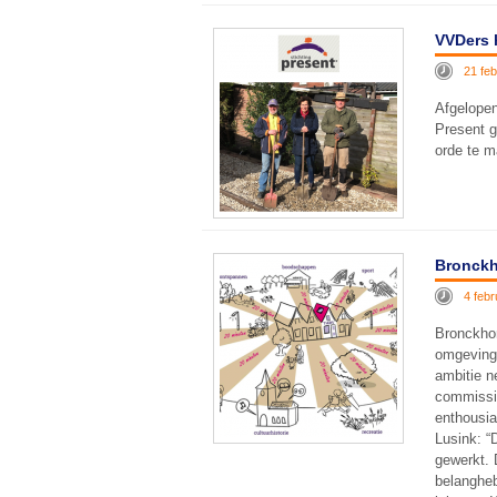
VVDers 
21 feb
Afgelopen
Present g
orde te m
Bronckh
4 febr
Bronckhor
omgevings
ambitie n
commissie
enthousia
Lusink: “
gewerkt. 
belanghe