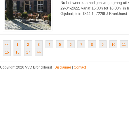
Nu het weer kan nodigen we je graag uit v
29-04-2022, vanaf 16:00h tot 18:00h in 
Gijsbertplein 1344 1, 7226LJ Bronkhorst
<<
1
2
3
4
5
6
7
8
9
10
11
15
16
17
>>
Copyright 2026 VVD Bronckhorst |
Disclaimer
|
Contact